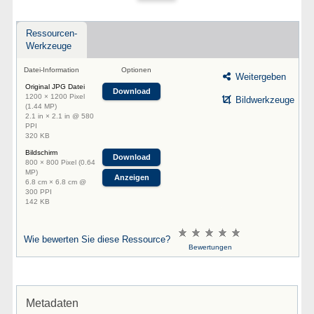
Ressourcen-
Werkzeuge
Datei-Information
Optionen
Weitergeben
Original JPG Datei
Download
1200 × 1200 Pixel
Bildwerkzeuge
(1.44 MP)
2.1 in × 2.1 in @ 580
PPI
320 KB
Bildschirm
Download
800 × 800 Pixel (0.64
MP)
Anzeigen
6.8 cm × 6.8 cm @
300 PPI
142 KB
Wie bewerten Sie diese Ressource?
Bewertungen
Metadaten