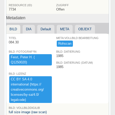
RESSOURCE (ID)
ZUGRIFF
7734
Offen
Metadaten
BILD
DIA
Default
META
OBJEKT
TITEL
META:VOLLBILD BEARBEITUNG
084.30
Rohscan
BILD: FOTOGRAF*IN
BILD: DATIERUNG
1985
Feist,​ ​Peter ​H.​ ​(​
Q1250020)​
BILD: DATIERUNG (DATUM)
1985
BILD: LIZENZ
CC ​BY ​SA ​4.​0 ​
international ​(​https:​/​/​
creativecommons.​org/​
licenses/​by-​sa/​4.​0/​
legalcode)​
BILD: VOLLBILDDIGILIB
full size image (raw scan)