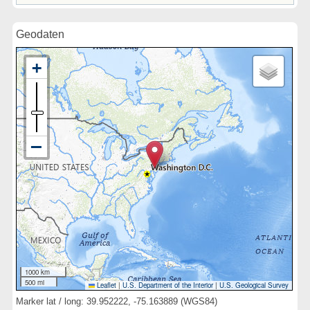
Geodaten
1000 km
500 mi
Leaflet
|
U.S. Department of the Interior
|
U.S. Geological Survey
Marker lat / long: 39.952222, -75.163889 (WGS84)