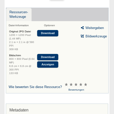
Ressourcen-
Werkzeuge
Datei-Information
Optionen
Weitergeben
Original JPG Datei
Download
1200 × 1200 Pixel
Bildwerkzeuge
(1.44 MP)
2.1 in × 2.1 in @ 580
PPI
309 KB
Bildschirm
Download
800 × 800 Pixel (0.64
MP)
Anzeigen
6.8 cm × 6.8 cm @
300 PPI
133 KB
Wie bewerten Sie diese Ressource?
Bewertungen
Metadaten