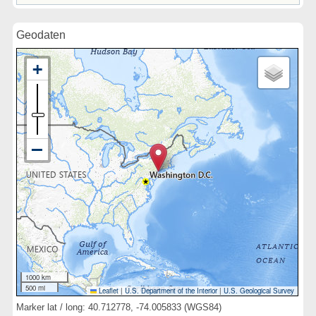
Geodaten
1000 km
500 mi
Leaflet
|
U.S. Department of the Interior
|
U.S. Geological Survey
Marker lat / long: 40.712778, -74.005833 (WGS84)