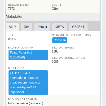
RESSOURCE (ID)
ZUGRIFF
7672
Offen
Metadaten
BILD
DIA
Default
META
OBJEKT
TITEL
META:VOLLBILD BEARBEITUNG
083.50
Rohscan
BILD: FOTOGRAF*IN
BILD: DATIERUNG
1985
Feist,​ ​Peter ​H.​ ​(​
Q1250020)​
BILD: DATIERUNG (DATUM)
1985
BILD: LIZENZ
CC ​BY ​SA ​4.​0 ​
international ​(​https:​/​/​
creativecommons.​org/​
licenses/​by-​sa/​4.​0/​
legalcode)​
BILD: VOLLBILDDIGILIB
full size image (raw scan)