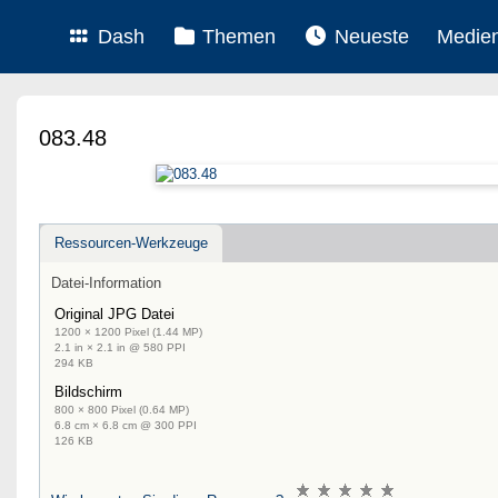
Dash
Themen
Neueste
Medie
083.48
Ressourcen-Werkzeuge
Datei-Information
Original JPG Datei
1200 × 1200 Pixel (1.44 MP)
2.1 in × 2.1 in @ 580 PPI
294 KB
Bildschirm
800 × 800 Pixel (0.64 MP)
6.8 cm × 6.8 cm @ 300 PPI
126 KB