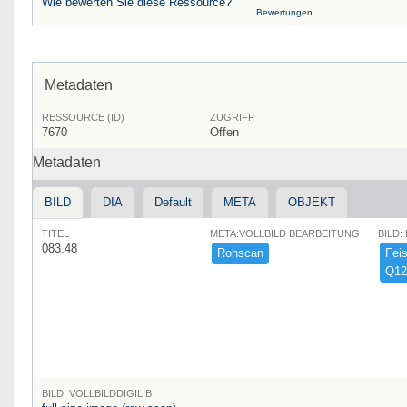
Wie bewerten Sie diese Ressource?
Bewertungen
Metadaten
RESSOURCE (ID)
ZUGRIFF
7670
Offen
Metadaten
BILD
DIA
Default
META
OBJEKT
TITEL
META:VOLLBILD BEARBEITUNG
BILD:
083.48
Rohscan
Feist
Q12
BILD: VOLLBILDDIGILIB