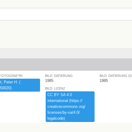
 FOTOGRAF*IN
BILD: DATIERUNG
BILD: DATIERUNG (
1985
1985
,​ ​Peter ​H.​ ​(​
50020)​
BILD: LIZENZ
CC ​BY ​SA ​4.​0 ​
international ​(​https:​/​/​
creativecommons.​org/​
licenses/​by-​sa/​4.​0/​
legalcode)​