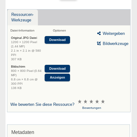
Ressourcen-
Werkzeuge
Datei-Information
Optionen
Weitergeben
Original JPG Datei
Download
1200 × 1200 Pixel
Bildwerkzeuge
(1.44 MP)
2.1 in × 2.1 in @ 580
PPI
307 KB
Bildschirm
Download
800 × 800 Pixel (0.64
MP)
Anzeigen
6.8 cm × 6.8 cm @
300 PPI
136 KB
Wie bewerten Sie diese Ressource?
Bewertungen
Metadaten