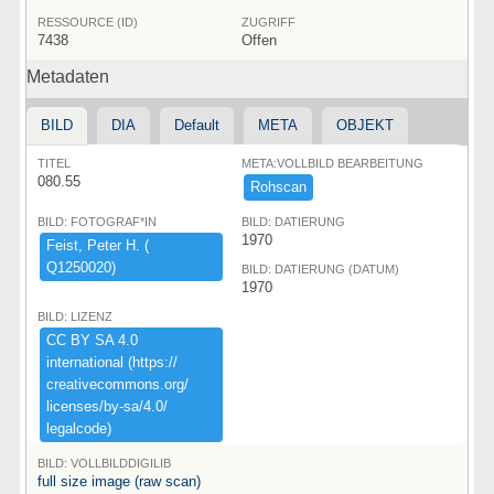
RESSOURCE (ID)
ZUGRIFF
7438
Offen
Metadaten
BILD
DIA
Default
META
OBJEKT
TITEL
META:VOLLBILD BEARBEITUNG
080.55
Rohscan
BILD: FOTOGRAF*IN
BILD: DATIERUNG
1970
Feist,​ ​Peter ​H.​ ​(​
Q1250020)​
BILD: DATIERUNG (DATUM)
1970
BILD: LIZENZ
CC ​BY ​SA ​4.​0 ​
international ​(​https:​/​/​
creativecommons.​org/​
licenses/​by-​sa/​4.​0/​
legalcode)​
BILD: VOLLBILDDIGILIB
full size image (raw scan)