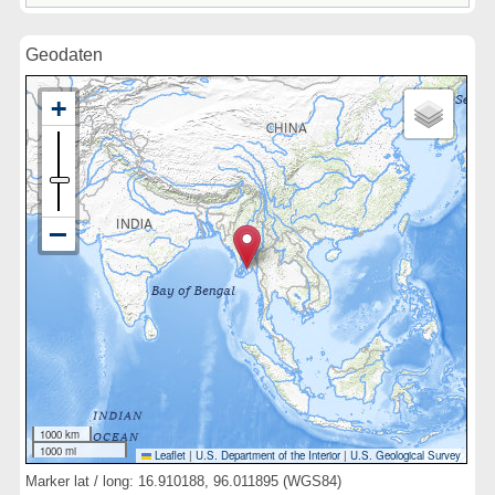
Geodaten
1000 km
1000 mi
Leaflet
|
U.S. Department of the Interior
|
U.S. Geological Survey
Marker lat / long: 16.910188, 96.011895 (WGS84)