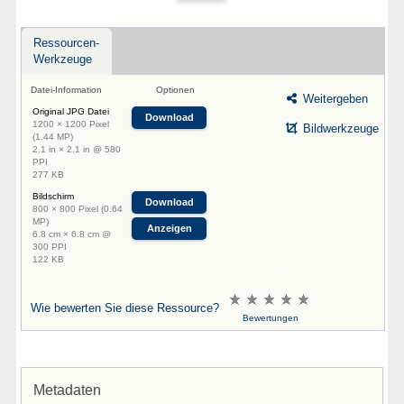
Ressourcen-
Werkzeuge
Datei-Information
Optionen
Weitergeben
Original JPG Datei
Download
1200 × 1200 Pixel
Bildwerkzeuge
(1.44 MP)
2.1 in × 2.1 in @ 580
PPI
277 KB
Bildschirm
Download
800 × 800 Pixel (0.64
MP)
Anzeigen
6.8 cm × 6.8 cm @
300 PPI
122 KB
Wie bewerten Sie diese Ressource?
Bewertungen
Metadaten