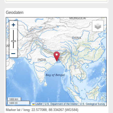
Geodaten
1000 km
1000 mi
Leaflet
|
U.S. Department of the Interior
|
U.S. Geological Survey
Marker lat / long: 22.577088, 88.334267 (WGS84)