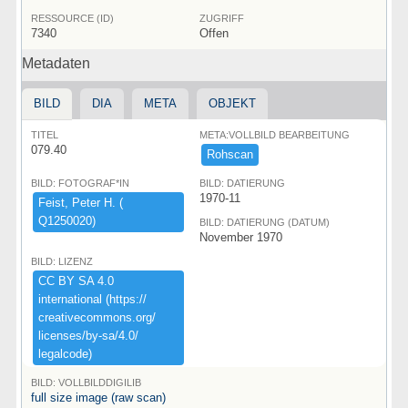
RESSOURCE (ID)
ZUGRIFF
7340
Offen
Metadaten
BILD
DIA
META
OBJEKT
TITEL
META:VOLLBILD BEARBEITUNG
079.40
Rohscan
BILD: FOTOGRAF*IN
BILD: DATIERUNG
1970-11
Feist,​ ​Peter ​H.​ ​(​
Q1250020)​
BILD: DATIERUNG (DATUM)
November 1970
BILD: LIZENZ
CC ​BY ​SA ​4.​0 ​
international ​(​https:​/​/​
creativecommons.​org/​
licenses/​by-​sa/​4.​0/​
legalcode)​
BILD: VOLLBILDDIGILIB
full size image (raw scan)