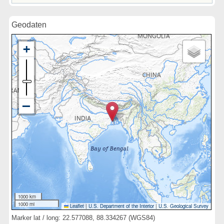
Geodaten
1000 km
1000 mi
Leaflet
|
U.S. Department of the Interior
|
U.S. Geological Survey
Marker lat / long: 22.577088, 88.334267 (WGS84)