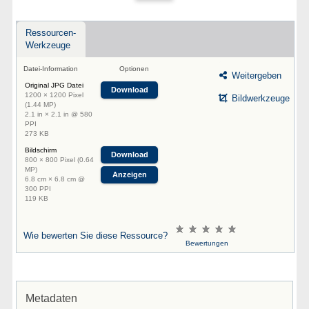
Ressourcen-
Werkzeuge
Datei-Information
Optionen
Weitergeben
Original JPG Datei
Download
1200 × 1200 Pixel
Bildwerkzeuge
(1.44 MP)
2.1 in × 2.1 in @ 580
PPI
273 KB
Bildschirm
Download
800 × 800 Pixel (0.64
MP)
Anzeigen
6.8 cm × 6.8 cm @
300 PPI
119 KB
Wie bewerten Sie diese Ressource?
Bewertungen
Metadaten