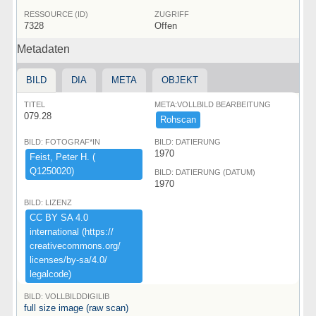
RESSOURCE (ID)
ZUGRIFF
7328
Offen
Metadaten
BILD
DIA
META
OBJEKT
TITEL
META:VOLLBILD BEARBEITUNG
079.28
Rohscan
BILD: FOTOGRAF*IN
BILD: DATIERUNG
1970
Feist,​ ​Peter ​H.​ ​(​
Q1250020)​
BILD: DATIERUNG (DATUM)
1970
BILD: LIZENZ
CC ​BY ​SA ​4.​0 ​
international ​(​https:​/​/​
creativecommons.​org/​
licenses/​by-​sa/​4.​0/​
legalcode)​
BILD: VOLLBILDDIGILIB
full size image (raw scan)