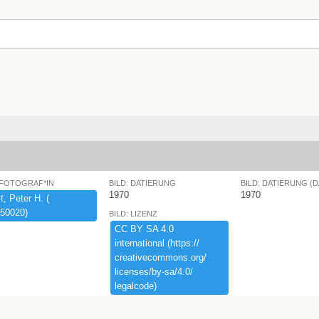
 FOTOGRAF*IN
BILD: DATIERUNG
BILD: DATIERUNG (
1970
1970
,​ ​Peter ​H.​ ​(​
50020)​
BILD: LIZENZ
CC ​BY ​SA ​4.​0 ​
international ​(​https:​/​/​
creativecommons.​org/​
licenses/​by-​sa/​4.​0/​
legalcode)​