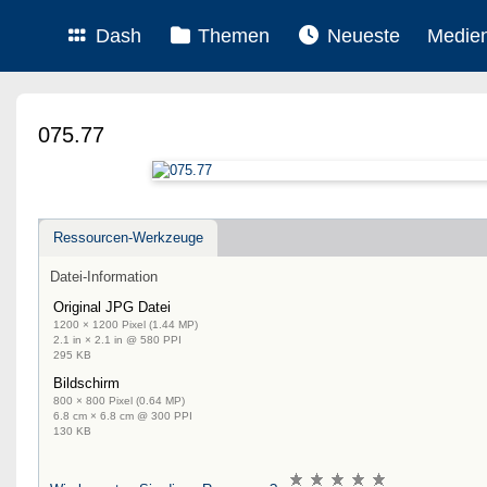
Dash
Themen
Neueste
Medie
075.77
Ressourcen-Werkzeuge
Datei-Information
Original JPG Datei
1200 × 1200 Pixel (1.44 MP)
2.1 in × 2.1 in @ 580 PPI
295 KB
Bildschirm
800 × 800 Pixel (0.64 MP)
6.8 cm × 6.8 cm @ 300 PPI
130 KB