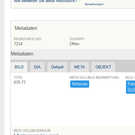
Wie bewerten Sie diese Ressource?
Bewertungen
Metadaten
RESSOURCE (ID)
ZUGRIFF
7214
Offen
Metadaten
BILD
DIA
Default
META
OBJEKT
TITEL
META:VOLLBILD BEARBEITUNG
BILD:
075.77
Rohscan
Feist
Q12
BILD: VOLLBILDDIGILIB