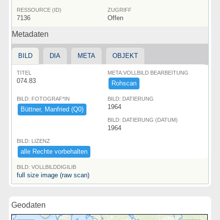
RESSOURCE (ID)
ZUGRIFF
7136
Offen
Metadaten
BILD
DIA
META
OBJEKT
TITEL
META:VOLLBILD BEARBEITUNG
074.83
Rohscan
BILD: FOTOGRAF*IN
BILD: DATIERUNG
1964
Bü​ttner,​ ​Manfried ​(​Q0)​
BILD: DATIERUNG (DATUM)
1964
BILD: LIZENZ
alle ​Rechte ​vorbehalten
BILD: VOLLBILDDIGILIB
full size image (raw scan)
Geodaten