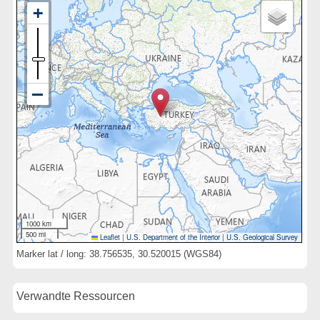
1000 km
500 mi
Leaflet
|
U.S. Department of the Interior
|
U.S. Geological Survey
Marker lat / long: 38.756535, 30.520015 (WGS84)
Verwandte Ressourcen