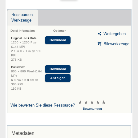
Ressourcen-
Werkzeuge
Datei-Information
Optionen
Weitergeben
Original JPG Datei
Download
1200 × 1200 Pixel
Bildwerkzeuge
(1.44 MP)
2.1 in × 2.1 in @ 580
PPI
278 KB
Bildschirm
Download
800 × 800 Pixel (0.64
MP)
Anzeigen
6.8 cm × 6.8 cm @
300 PPI
119 KB
Wie bewerten Sie diese Ressource?
Bewertungen
Metadaten