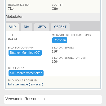
RESSOURCE (ID)
ZUGRIFF
7114
Offen
Metadaten
BILD
DIA
META
OBJEKT
TITEL
META:VOLLBILD BEARBEITUNG
074.61
Rohscan
BILD: FOTOGRAF*IN
BILD: DATIERUNG
1964
Bü​ttner,​ ​Manfried ​(​Q0)​
BILD: DATIERUNG (DATUM)
1964
BILD: LIZENZ
alle ​Rechte ​vorbehalten
BILD: VOLLBILDDIGILIB
full size image (raw scan)
Verwandte Ressourcen