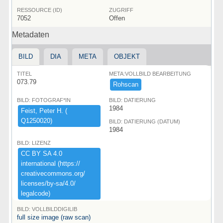
RESSOURCE (ID)
ZUGRIFF
7052
Offen
Metadaten
BILD
DIA
META
OBJEKT
TITEL
META:VOLLBILD BEARBEITUNG
073.79
Rohscan
BILD: FOTOGRAF*IN
BILD: DATIERUNG
1984
Feist,​ ​Peter ​H.​ ​(​
Q1250020)​
BILD: DATIERUNG (DATUM)
1984
BILD: LIZENZ
CC ​BY ​SA ​4.​0 ​
international ​(​https:​/​/​
creativecommons.​org/​
licenses/​by-​sa/​4.​0/​
legalcode)​
BILD: VOLLBILDDIGILIB
full size image (raw scan)