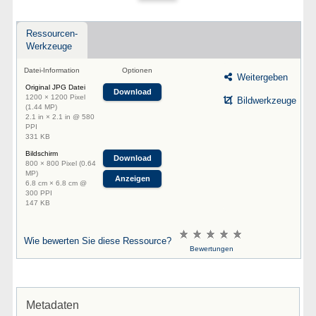
Ressourcen-
Werkzeuge
Datei-Information
Optionen
Weitergeben
Original JPG Datei
Download
1200 × 1200 Pixel
Bildwerkzeuge
(1.44 MP)
2.1 in × 2.1 in @ 580
PPI
331 KB
Bildschirm
Download
800 × 800 Pixel (0.64
MP)
Anzeigen
6.8 cm × 6.8 cm @
300 PPI
147 KB
Wie bewerten Sie diese Ressource?
Bewertungen
Metadaten