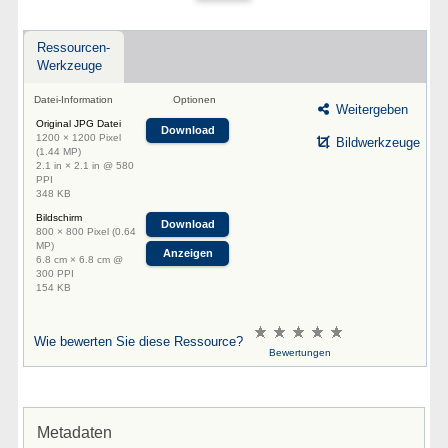
Ressourcen-
Werkzeuge
Datei-Information
Optionen
Weitergeben
Original JPG Datei
Download
1200 × 1200 Pixel
Bildwerkzeuge
(1.44 MP)
2.1 in × 2.1 in @ 580
PPI
348 KB
Bildschirm
Download
800 × 800 Pixel (0.64
MP)
Anzeigen
6.8 cm × 6.8 cm @
300 PPI
154 KB
Wie bewerten Sie diese Ressource?
Bewertungen
Metadaten