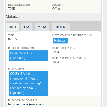
RESSOURCE (ID)
ZUGRIFF
7045
Offen
Metadaten
BILD
DIA
META
OBJEKT
TITEL
META:VOLLBILD BEARBEITUNG
073.72
Rohscan
BILD: FOTOGRAF*IN
BILD: DATIERUNG
1984
Feist,​ ​Peter ​H.​ ​(​
Q1250020)​
BILD: DATIERUNG (DATUM)
1984
BILD: LIZENZ
CC ​BY ​SA ​4.​0 ​
international ​(​https:​/​/​
creativecommons.​org/​
licenses/​by-​sa/​4.​0/​
legalcode)​
BILD: VOLLBILDDIGILIB
full size image (raw scan)