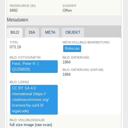
RESSOURCE (ID)
ZUGRIFF
6992
Offen
Metadaten
BILD
DIA
META
OBJEKT
TITEL
META:VOLLBILD BEARBEITUNG
073.19
Rohscan
BILD: FOTOGRAF*IN
BILD: DATIERUNG
1984
Feist,​ ​Peter ​H.​ ​(​
Q1250020)​
BILD: DATIERUNG (DATUM)
1984
BILD: LIZENZ
CC ​BY ​SA ​4.​0 ​
international ​(​https:​/​/​
creativecommons.​org/​
licenses/​by-​sa/​4.​0/​
legalcode)​
BILD: VOLLBILDDIGILIB
full size image (raw scan)