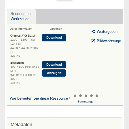
Ressourcen-
Werkzeuge
Datei-Information
Optionen
Weitergeben
Original JPG Datei
Download
1200 × 1200 Pixel
Bildwerkzeuge
(1.44 MP)
2.1 in × 2.1 in @ 580
PPI
323 KB
Bildschirm
Download
800 × 800 Pixel (0.64
MP)
Anzeigen
6.8 cm × 6.8 cm @
300 PPI
145 KB
Wie bewerten Sie diese Ressource?
Bewertungen
Metadaten