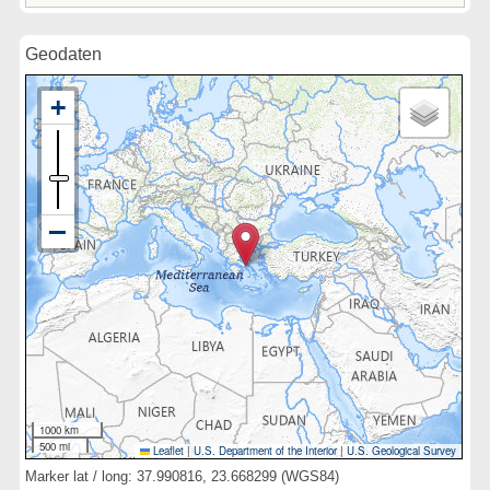
Geodaten
1000 km
500 mi
Leaflet
|
U.S. Department of the Interior
|
U.S. Geological Survey
Marker lat / long: 37.990816, 23.668299 (WGS84)