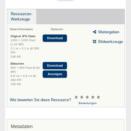
Ressourcen-
Werkzeuge
Datei-Information
Optionen
Weitergeben
Original JPG Datei
Download
1200 × 1200 Pixel
Bildwerkzeuge
(1.44 MP)
2.1 in × 2.1 in @ 580
PPI
248 KB
Bildschirm
Download
800 × 800 Pixel (0.64
MP)
Anzeigen
6.8 cm × 6.8 cm @
300 PPI
108 KB
Wie bewerten Sie diese Ressource?
Bewertungen
Metadaten