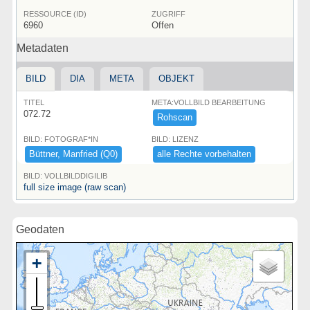
RESSOURCE (ID)
ZUGRIFF
6960
Offen
Metadaten
BILD
DIA
META
OBJEKT
TITEL
META:VOLLBILD BEARBEITUNG
072.72
Rohscan
BILD: FOTOGRAF*IN
BILD: LIZENZ
Bü​ttner,​ ​Manfried ​(​Q0)​
alle ​Rechte ​vorbehalten
BILD: VOLLBILDDIGILIB
full size image (raw scan)
Geodaten