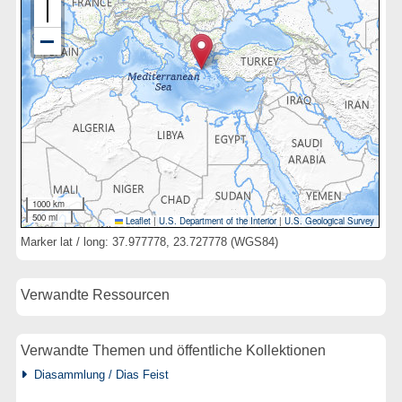
1000 km
500 mi
Leaflet
|
U.S. Department of the Interior
|
U.S. Geological Survey
Marker lat / long: 37.977778, 23.727778 (WGS84)
Verwandte Ressourcen
Verwandte Themen und öffentliche Kollektionen
Diasammlung / Dias Feist