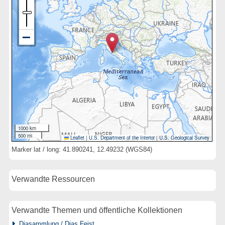
1000 km
500 mi
Leaflet
|
U.S. Department of the Interior
|
U.S. Geological Survey
Marker lat / long: 41.890241, 12.49232 (WGS84)
Verwandte Ressourcen
Verwandte Themen und öffentliche Kollektionen
Diasammlung / Dias Feist