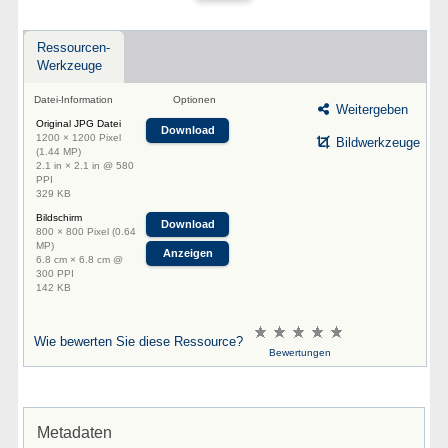
Ressourcen-
Werkzeuge
Datei-Information
Optionen
Weitergeben
Original JPG Datei
Download
1200 × 1200 Pixel
Bildwerkzeuge
(1.44 MP)
2.1 in × 2.1 in @ 580
PPI
329 KB
Bildschirm
Download
800 × 800 Pixel (0.64
MP)
Anzeigen
6.8 cm × 6.8 cm @
300 PPI
142 KB
Wie bewerten Sie diese Ressource?
Bewertungen
Metadaten