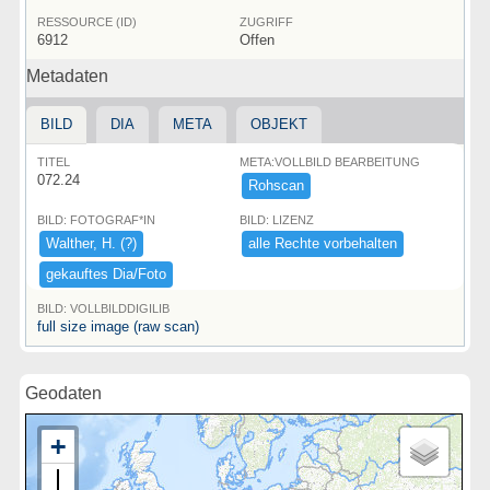
RESSOURCE (ID)
ZUGRIFF
6912
Offen
Metadaten
BILD
DIA
META
OBJEKT
TITEL
META:VOLLBILD BEARBEITUNG
072.24
Rohscan
BILD: FOTOGRAF*IN
BILD: LIZENZ
Walther,​ ​H.​ ​(​?​)​
alle ​Rechte ​vorbehalten
gekauftes ​Dia/​Foto
BILD: VOLLBILDDIGILIB
full size image (raw scan)
Geodaten