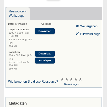
Ressourcen-
Werkzeuge
Datei-Information
Optionen
Weitergeben
Original JPG Datei
Download
1200 × 1200 Pixel
Bildwerkzeuge
(1.44 MP)
2.1 in × 2.1 in @ 580
PPI
368 KB
Bildschirm
Download
800 × 800 Pixel (0.64
MP)
Anzeigen
6.8 cm × 6.8 cm @
300 PPI
160 KB
Wie bewerten Sie diese Ressource?
Bewertungen
Metadaten