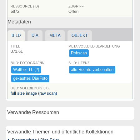
RESSOURCE (ID)
ZUGRIFF
6872
Offen
Metadaten
BILD
DIA
META
OBJEKT
TITEL
META:VOLLBILD BEARBEITUNG
071.61
Rohscan
BILD: FOTOGRAF*IN
BILD: LIZENZ
Walther,​ ​H.​ ​(​?​)​
alle ​Rechte ​vorbehalten
gekauftes ​Dia/​Foto
BILD: VOLLBILDDIGILIB
full size image (raw scan)
Verwandte Ressourcen
Verwandte Themen und öffentliche Kollektionen