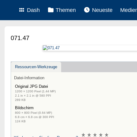
Dash
Themen
Neueste
Medie
071.47
Ressourcen-Werkzeuge
Datei-Information
Original JPG Datei
1200 × 1200 Pixel (1.44 MP)
2.1 in × 2.1 in @ 580 PPI
289 KB
Bildschirm
800 × 800 Pixel (0.64 MP)
6.8 cm × 6.8 cm @ 300 PPI
124 KB