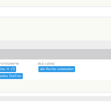
 FOTOGRAF*IN
BILD: LIZENZ
r,​ ​H.​ ​(​?​)​
alle ​Rechte ​vorbehalten
uftes ​Dia/​Foto