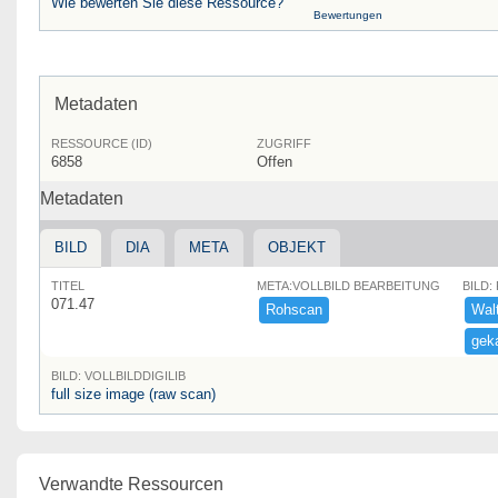
Wie bewerten Sie diese Ressource?
Bewertungen
Metadaten
RESSOURCE (ID)
ZUGRIFF
6858
Offen
Metadaten
BILD
DIA
META
OBJEKT
TITEL
META:VOLLBILD BEARBEITUNG
BILD:
071.47
Rohscan
Walthe
geka
BILD: VOLLBILDDIGILIB
full size image (raw scan)
Verwandte Ressourcen