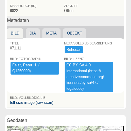
RESSOURCE (ID)
ZUGRIFF
6822
Offen
Metadaten
BILD
DIA
META
OBJEKT
TITEL
META:VOLLBILD BEARBEITUNG
071.11
Rohscan
BILD: FOTOGRAF*IN
BILD: LIZENZ
Feist,​ ​Peter ​H.​ ​(​
CC ​BY ​SA ​4.​0 ​
Q1250020)​
international ​(​https:​/​/​
creativecommons.​org/​
licenses/​by-​sa/​4.​0/​
legalcode)​
BILD: VOLLBILDDIGILIB
full size image (raw scan)
Geodaten