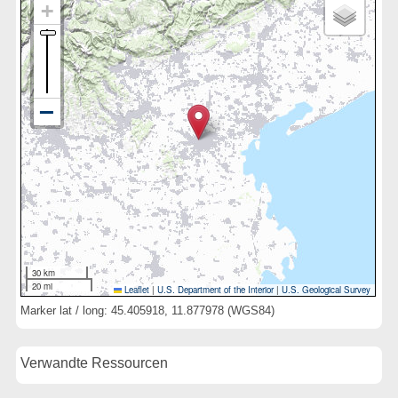
30 km
20 mi
Leaflet
|
U.S. Department of the Interior
|
U.S. Geological Survey
Marker lat / long: 45.405918, 11.877978 (WGS84)
Verwandte Ressourcen