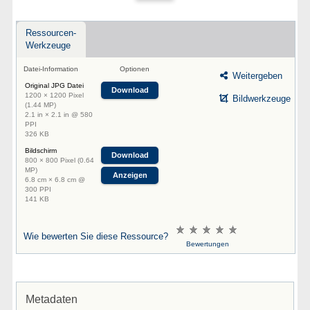
Ressourcen-
Werkzeuge
Datei-Information
Optionen
Weitergeben
Original JPG Datei
Download
1200 × 1200 Pixel
Bildwerkzeuge
(1.44 MP)
2.1 in × 2.1 in @ 580
PPI
326 KB
Bildschirm
Download
800 × 800 Pixel (0.64
MP)
Anzeigen
6.8 cm × 6.8 cm @
300 PPI
141 KB
Wie bewerten Sie diese Ressource?
Bewertungen
Metadaten