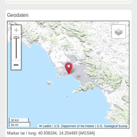
Geodaten
30 km
20 mi
Leaflet
|
U.S. Department of the Interior
|
U.S. Geological Survey
Marker lat / long: 40.838184, 14.254493 (WGS84)