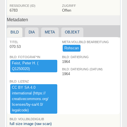
RESSOURCE (ID)
ZUGRIFF
6783
Offen
Metadaten
BILD
DIA
META
OBJEKT
TITEL
META:VOLLBILD BEARBEITUNG
070.53
Rohscan
BILD: FOTOGRAF*IN
BILD: DATIERUNG
1964
Feist,​ ​Peter ​H.​ ​(​
Q1250020)​
BILD: DATIERUNG (DATUM)
1964
BILD: LIZENZ
CC ​BY ​SA ​4.​0 ​
international ​(​https:​/​/​
creativecommons.​org/​
licenses/​by-​sa/​4.​0/​
legalcode)​
BILD: VOLLBILDDIGILIB
full size image (raw scan)