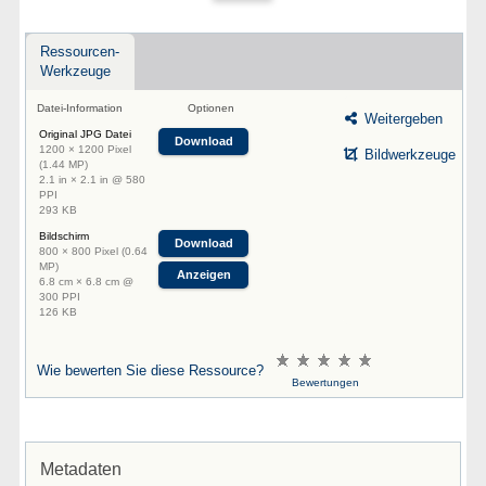
Ressourcen-
Werkzeuge
Datei-Information
Optionen
Weitergeben
Original JPG Datei
Download
1200 × 1200 Pixel
Bildwerkzeuge
(1.44 MP)
2.1 in × 2.1 in @ 580
PPI
293 KB
Bildschirm
Download
800 × 800 Pixel (0.64
MP)
Anzeigen
6.8 cm × 6.8 cm @
300 PPI
126 KB
Wie bewerten Sie diese Ressource?
Bewertungen
Metadaten