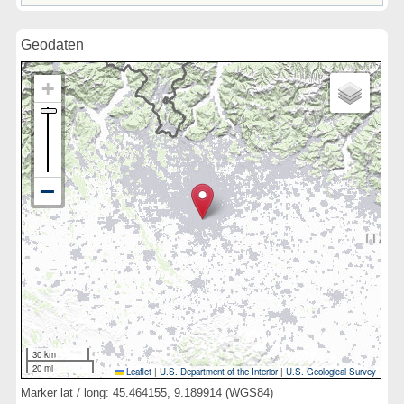
Geodaten
30 km
20 mi
Leaflet
|
U.S. Department of the Interior
|
U.S. Geological Survey
Marker lat / long: 45.464155, 9.189914 (WGS84)