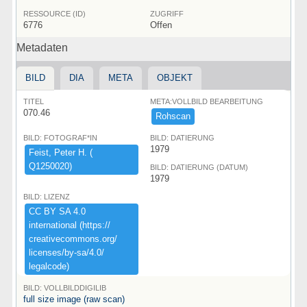
RESSOURCE (ID)
ZUGRIFF
6776
Offen
Metadaten
BILD
DIA
META
OBJEKT
TITEL
META:VOLLBILD BEARBEITUNG
070.46
Rohscan
BILD: FOTOGRAF*IN
BILD: DATIERUNG
1979
Feist,​ ​Peter ​H.​ ​(​
Q1250020)​
BILD: DATIERUNG (DATUM)
1979
BILD: LIZENZ
CC ​BY ​SA ​4.​0 ​
international ​(​https:​/​/​
creativecommons.​org/​
licenses/​by-​sa/​4.​0/​
legalcode)​
BILD: VOLLBILDDIGILIB
full size image (raw scan)