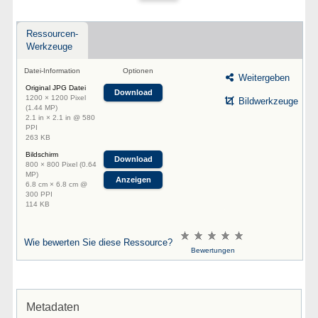
Ressourcen-
Werkzeuge
Datei-Information
Optionen
Weitergeben
Original JPG Datei
Download
1200 × 1200 Pixel
Bildwerkzeuge
(1.44 MP)
2.1 in × 2.1 in @ 580
PPI
263 KB
Bildschirm
Download
800 × 800 Pixel (0.64
MP)
Anzeigen
6.8 cm × 6.8 cm @
300 PPI
114 KB
Wie bewerten Sie diese Ressource?
Bewertungen
Metadaten