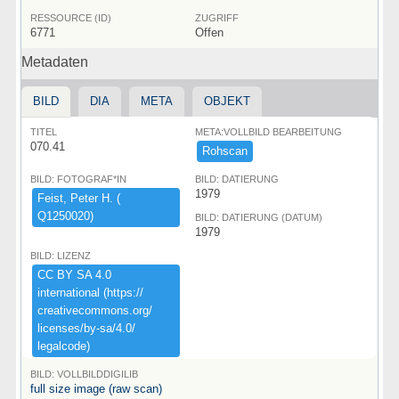
RESSOURCE (ID)
ZUGRIFF
6771
Offen
Metadaten
BILD
DIA
META
OBJEKT
TITEL
META:VOLLBILD BEARBEITUNG
070.41
Rohscan
BILD: FOTOGRAF*IN
BILD: DATIERUNG
1979
Feist,​ ​Peter ​H.​ ​(​
Q1250020)​
BILD: DATIERUNG (DATUM)
1979
BILD: LIZENZ
CC ​BY ​SA ​4.​0 ​
international ​(​https:​/​/​
creativecommons.​org/​
licenses/​by-​sa/​4.​0/​
legalcode)​
BILD: VOLLBILDDIGILIB
full size image (raw scan)