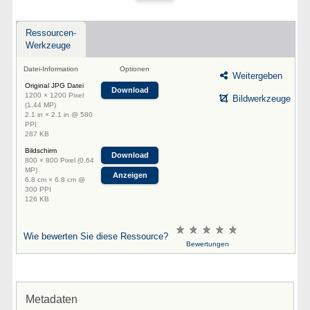
Ressourcen-
Werkzeuge
Datei-Information
Optionen
Weitergeben
Original JPG Datei
Download
1200 × 1200 Pixel
Bildwerkzeuge
(1.44 MP)
2.1 in × 2.1 in @ 580
PPI
287 KB
Bildschirm
Download
800 × 800 Pixel (0.64
MP)
Anzeigen
6.8 cm × 6.8 cm @
300 PPI
126 KB
Wie bewerten Sie diese Ressource?
Bewertungen
Metadaten