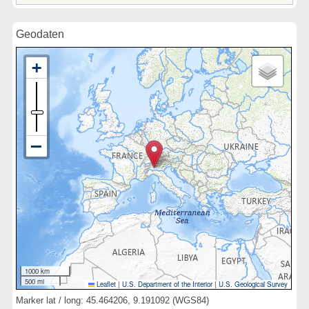
Geodaten
1000 km
500 mi
Leaflet
|
U.S. Department of the Interior
|
U.S. Geological Survey
Marker lat / long: 45.464206, 9.191092 (WGS84)