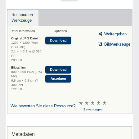
Ressourcen-
Werkzeuge
Datei-Information
Optionen
Weitergeben
Original JPG Datei
Download
1200 × 1200 Pixel
Bildwerkzeuge
(1.44 MP)
2.1 in × 2.1 in @ 580
PPI
283 KB
Bildschirm
Download
800 × 800 Pixel (0.64
MP)
Anzeigen
6.8 cm × 6.8 cm @
300 PPI
122 KB
Wie bewerten Sie diese Ressource?
Bewertungen
Metadaten