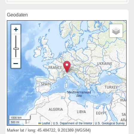
Geodaten
1000 km
500 mi
Leaflet
|
U.S. Department of the Interior
|
U.S. Geological Survey
Marker lat / long: 45.484722, 9.201389 (WGS84)