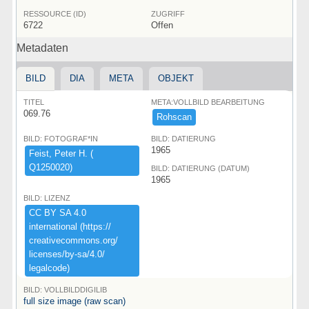
RESSOURCE (ID)
ZUGRIFF
6722
Offen
Metadaten
BILD
DIA
META
OBJEKT
TITEL
META:VOLLBILD BEARBEITUNG
069.76
Rohscan
BILD: FOTOGRAF*IN
BILD: DATIERUNG
1965
Feist,​ ​Peter ​H.​ ​(​
Q1250020)​
BILD: DATIERUNG (DATUM)
1965
BILD: LIZENZ
CC ​BY ​SA ​4.​0 ​
international ​(​https:​/​/​
creativecommons.​org/​
licenses/​by-​sa/​4.​0/​
legalcode)​
BILD: VOLLBILDDIGILIB
full size image (raw scan)