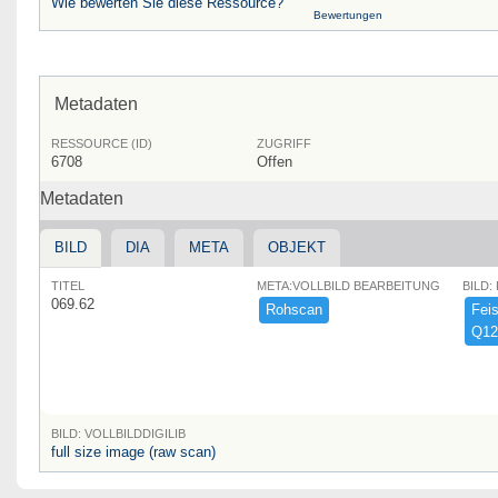
Wie bewerten Sie diese Ressource?
Bewertungen
Metadaten
RESSOURCE (ID)
ZUGRIFF
6708
Offen
Metadaten
BILD
DIA
META
OBJEKT
TITEL
META:VOLLBILD BEARBEITUNG
BILD:
069.62
Rohscan
Feist
Q12
BILD: VOLLBILDDIGILIB
full size image (raw scan)