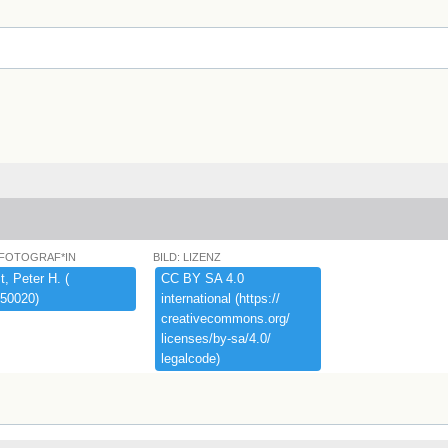
 FOTOGRAF*IN
BILD: LIZENZ
,​ ​Peter ​H.​ ​(​
CC ​BY ​SA ​4.​0 ​
50020)​
international ​(​https:​/​/​
creativecommons.​org/​
licenses/​by-​sa/​4.​0/​
legalcode)​