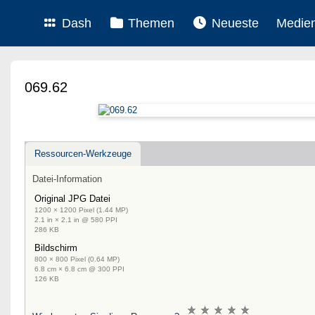
Dash
Themen
Neueste
Medie
069.62
Ressourcen-Werkzeuge
Datei-Information
Original JPG Datei
1200 × 1200 Pixel (1.44 MP)
2.1 in × 2.1 in @ 580 PPI
286 KB
Bildschirm
800 × 800 Pixel (0.64 MP)
6.8 cm × 6.8 cm @ 300 PPI
126 KB