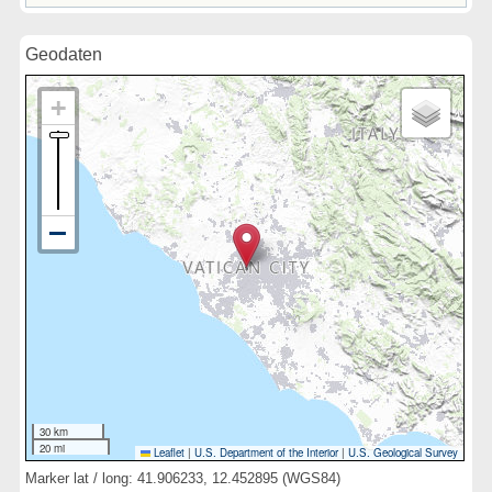
Geodaten
30 km
20 mi
Leaflet
|
U.S. Department of the Interior
|
U.S. Geological Survey
Marker lat / long: 41.906233, 12.452895 (WGS84)