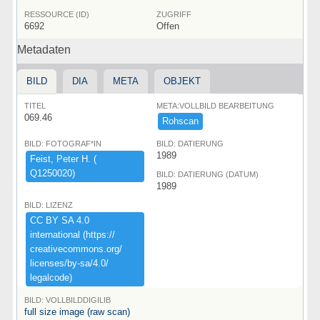
RESSOURCE (ID)
ZUGRIFF
6692
Offen
Metadaten
BILD
DIA
META
OBJEKT
TITEL
META:VOLLBILD BEARBEITUNG
069.46
Rohscan
BILD: FOTOGRAF*IN
BILD: DATIERUNG
1989
Feist,​ ​Peter ​H.​ ​(​
Q1250020)​
BILD: DATIERUNG (DATUM)
1989
BILD: LIZENZ
CC ​BY ​SA ​4.​0 ​
international ​(​https:​/​/​
creativecommons.​org/​
licenses/​by-​sa/​4.​0/​
legalcode)​
BILD: VOLLBILDDIGILIB
full size image (raw scan)