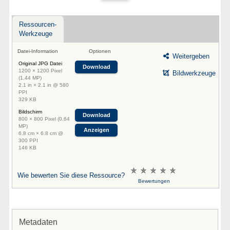
Ressourcen-
Werkzeuge
Datei-Information
Optionen
Weitergeben
Original JPG Datei
Download
1200 × 1200 Pixel
Bildwerkzeuge
(1.44 MP)
2.1 in × 2.1 in @ 580
PPI
329 KB
Bildschirm
Download
800 × 800 Pixel (0.64
MP)
Anzeigen
6.8 cm × 6.8 cm @
300 PPI
146 KB
Wie bewerten Sie diese Ressource?
Bewertungen
Metadaten