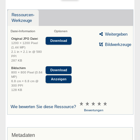
Ressourcen-
Werkzeuge
Datei-Information
Optionen
Weitergeben
Original JPG Datei
Download
1200 × 1200 Pixel
Bildwerkzeuge
(1.44 MP)
2.1 in × 2.1 in @ 580
PPI
287 KB
Bildschirm
Download
800 × 800 Pixel (0.64
MP)
Anzeigen
6.8 cm × 6.8 cm @
300 PPI
128 KB
Wie bewerten Sie diese Ressource?
Bewertungen
Metadaten