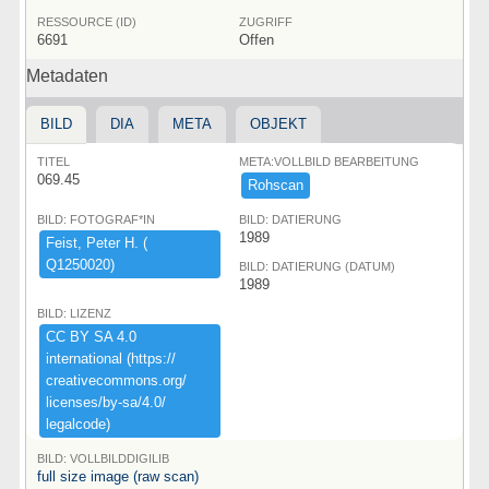
RESSOURCE (ID)
ZUGRIFF
6691
Offen
Metadaten
BILD
DIA
META
OBJEKT
TITEL
META:VOLLBILD BEARBEITUNG
069.45
Rohscan
BILD: FOTOGRAF*IN
BILD: DATIERUNG
1989
Feist,​ ​Peter ​H.​ ​(​
Q1250020)​
BILD: DATIERUNG (DATUM)
1989
BILD: LIZENZ
CC ​BY ​SA ​4.​0 ​
international ​(​https:​/​/​
creativecommons.​org/​
licenses/​by-​sa/​4.​0/​
legalcode)​
BILD: VOLLBILDDIGILIB
full size image (raw scan)