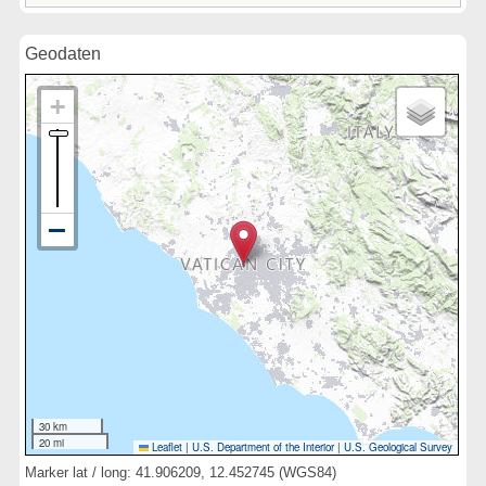
Geodaten
30 km
20 mi
Leaflet
|
U.S. Department of the Interior
|
U.S. Geological Survey
Marker lat / long: 41.906209, 12.452745 (WGS84)