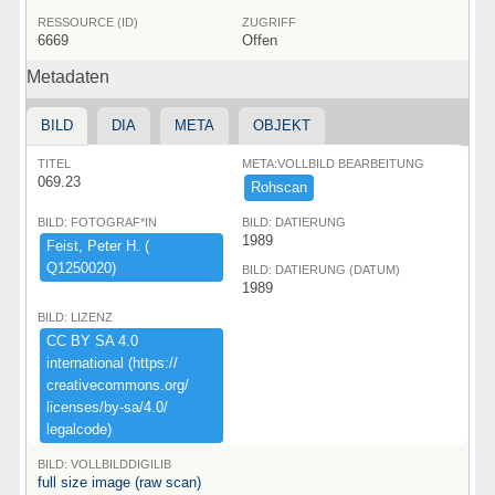
RESSOURCE (ID)
ZUGRIFF
6669
Offen
Metadaten
BILD
DIA
META
OBJEKT
TITEL
META:VOLLBILD BEARBEITUNG
069.23
Rohscan
BILD: FOTOGRAF*IN
BILD: DATIERUNG
1989
Feist,​ ​Peter ​H.​ ​(​
Q1250020)​
BILD: DATIERUNG (DATUM)
1989
BILD: LIZENZ
CC ​BY ​SA ​4.​0 ​
international ​(​https:​/​/​
creativecommons.​org/​
licenses/​by-​sa/​4.​0/​
legalcode)​
BILD: VOLLBILDDIGILIB
full size image (raw scan)