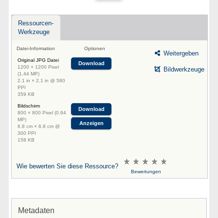
Ressourcen-
Werkzeuge
Datei-Information
Optionen
Weitergeben
Original JPG Datei
Download
1200 × 1200 Pixel
Bildwerkzeuge
(1.44 MP)
2.1 in × 2.1 in @ 580
PPI
359 KB
Bildschirm
Download
800 × 800 Pixel (0.64
MP)
Anzeigen
6.8 cm × 6.8 cm @
300 PPI
158 KB
Wie bewerten Sie diese Ressource?
Bewertungen
Metadaten