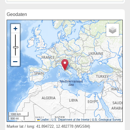
Geodaten
1000 km
500 mi
Leaflet
|
U.S. Department of the Interior
|
U.S. Geological Survey
Marker lat / long: 41.894722, 12.482778 (WGS84)