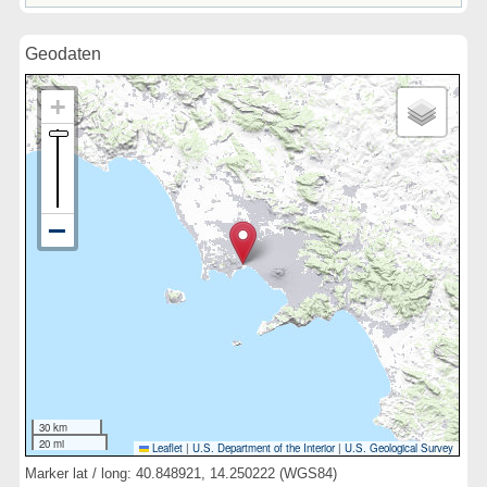
Geodaten
30 km
20 mi
Leaflet
|
U.S. Department of the Interior
|
U.S. Geological Survey
Marker lat / long: 40.848921, 14.250222 (WGS84)