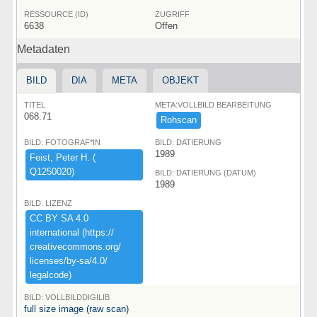
RESSOURCE (ID)
ZUGRIFF
6638
Offen
Metadaten
BILD
DIA
META
OBJEKT
TITEL
META:VOLLBILD BEARBEITUNG
068.71
Rohscan
BILD: FOTOGRAF*IN
BILD: DATIERUNG
1989
Feist,​ ​Peter ​H.​ ​(​
Q1250020)​
BILD: DATIERUNG (DATUM)
1989
BILD: LIZENZ
CC ​BY ​SA ​4.​0 ​
international ​(​https:​/​/​
creativecommons.​org/​
licenses/​by-​sa/​4.​0/​
legalcode)​
BILD: VOLLBILDDIGILIB
full size image (raw scan)