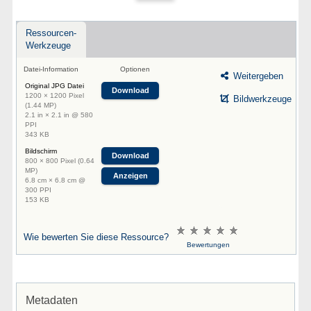
Ressourcen-
Werkzeuge
Datei-Information
Optionen
Weitergeben
Original JPG Datei
Download
1200 × 1200 Pixel
Bildwerkzeuge
(1.44 MP)
2.1 in × 2.1 in @ 580
PPI
343 KB
Bildschirm
Download
800 × 800 Pixel (0.64
MP)
Anzeigen
6.8 cm × 6.8 cm @
300 PPI
153 KB
Wie bewerten Sie diese Ressource?
Bewertungen
Metadaten