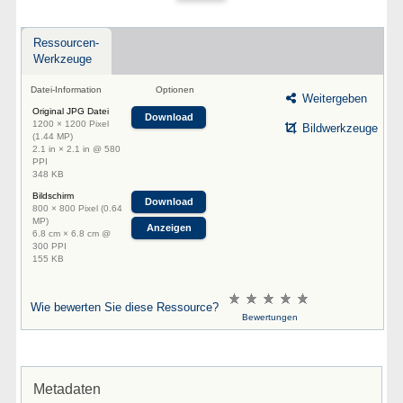
Ressourcen-
Werkzeuge
Datei-Information
Optionen
Weitergeben
Original JPG Datei
Download
1200 × 1200 Pixel
Bildwerkzeuge
(1.44 MP)
2.1 in × 2.1 in @ 580
PPI
348 KB
Bildschirm
Download
800 × 800 Pixel (0.64
MP)
Anzeigen
6.8 cm × 6.8 cm @
300 PPI
155 KB
Wie bewerten Sie diese Ressource?
Bewertungen
Metadaten