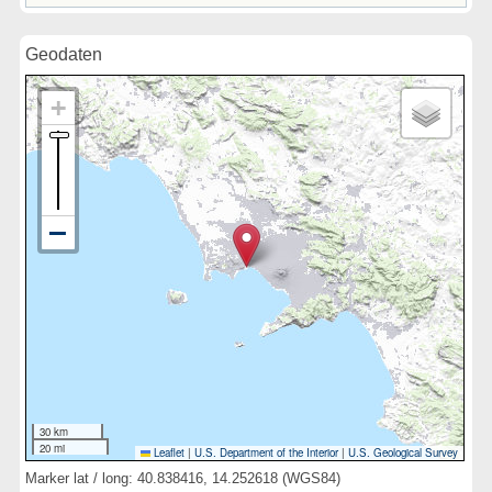
Geodaten
30 km
20 mi
Leaflet
|
U.S. Department of the Interior
|
U.S. Geological Survey
Marker lat / long: 40.838416, 14.252618 (WGS84)