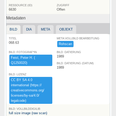
RESSOURCE (ID)
ZUGRIFF
6630
Offen
Metadaten
BILD
DIA
META
OBJEKT
TITEL
META:VOLLBILD BEARBEITUNG
068.63
Rohscan
BILD: FOTOGRAF*IN
BILD: DATIERUNG
1989
Feist,​ ​Peter ​H.​ ​(​
Q1250020)​
BILD: DATIERUNG (DATUM)
1989
BILD: LIZENZ
CC ​BY ​SA ​4.​0 ​
international ​(​https:​/​/​
creativecommons.​org/​
licenses/​by-​sa/​4.​0/​
legalcode)​
BILD: VOLLBILDDIGILIB
full size image (raw scan)