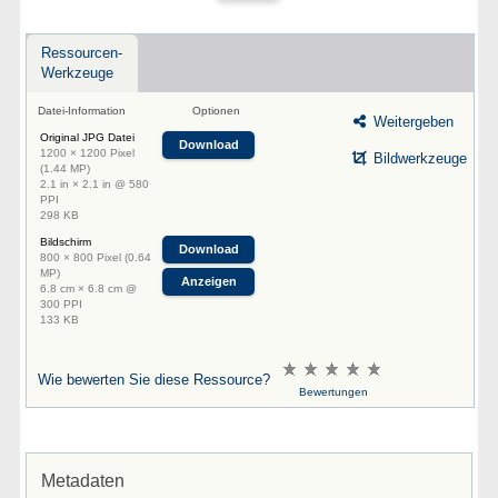
Ressourcen-
Werkzeuge
Datei-Information
Optionen
Weitergeben
Original JPG Datei
Download
1200 × 1200 Pixel
Bildwerkzeuge
(1.44 MP)
2.1 in × 2.1 in @ 580
PPI
298 KB
Bildschirm
Download
800 × 800 Pixel (0.64
MP)
Anzeigen
6.8 cm × 6.8 cm @
300 PPI
133 KB
Wie bewerten Sie diese Ressource?
Bewertungen
Metadaten