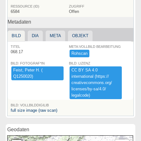
RESSOURCE (ID)
ZUGRIFF
6584
Offen
Metadaten
BILD
DIA
META
OBJEKT
TITEL
META:VOLLBILD BEARBEITUNG
068.17
Rohscan
BILD: FOTOGRAF*IN
BILD: LIZENZ
Feist,​ ​Peter ​H.​ ​(​
CC ​BY ​SA ​4.​0 ​
Q1250020)​
international ​(​https:​/​/​
creativecommons.​org/​
licenses/​by-​sa/​4.​0/​
legalcode)​
BILD: VOLLBILDDIGILIB
full size image (raw scan)
Geodaten