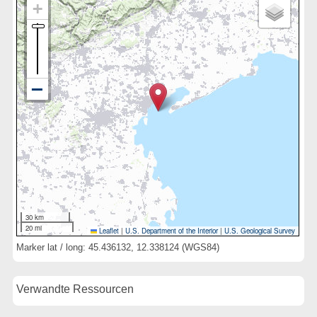
30 km
20 mi
Leaflet
|
U.S. Department of the Interior
|
U.S. Geological Survey
Marker lat / long: 45.436132, 12.338124 (WGS84)
Verwandte Ressourcen