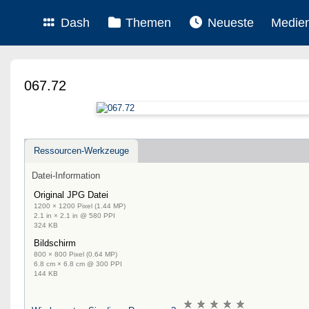
Dash
Themen
Neueste
Medie
067.72
Ressourcen-Werkzeuge
Datei-Information
Original JPG Datei
1200 × 1200 Pixel (1.44 MP)
2.1 in × 2.1 in @ 580 PPI
324 KB
Bildschirm
800 × 800 Pixel (0.64 MP)
6.8 cm × 6.8 cm @ 300 PPI
144 KB