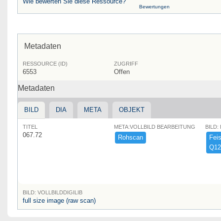
Wie bewerten Sie diese Ressource?
Bewertungen
Metadaten
RESSOURCE (ID)
ZUGRIFF
6553
Offen
Metadaten
BILD
DIA
META
OBJEKT
TITEL
META:VOLLBILD BEARBEITUNG
BILD:
067.72
Rohscan
Feist
Q12
BILD: VOLLBILDDIGILIB
full size image (raw scan)