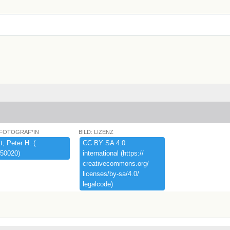
 FOTOGRAF*IN
BILD: LIZENZ
,​ ​Peter ​H.​ ​(​
CC ​BY ​SA ​4.​0 ​
50020)​
international ​(​https:​/​/​
creativecommons.​org/​
licenses/​by-​sa/​4.​0/​
legalcode)​