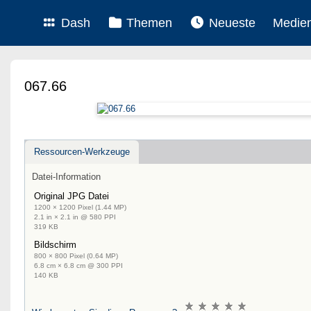
Dash
Themen
Neueste
Medie
067.66
Ressourcen-Werkzeuge
Datei-Information
Original JPG Datei
1200 × 1200 Pixel (1.44 MP)
2.1 in × 2.1 in @ 580 PPI
319 KB
Bildschirm
800 × 800 Pixel (0.64 MP)
6.8 cm × 6.8 cm @ 300 PPI
140 KB