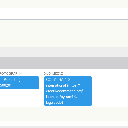
 FOTOGRAF*IN
BILD: LIZENZ
,​ ​Peter ​H.​ ​(​
CC ​BY ​SA ​4.​0 ​
50020)​
international ​(​https:​/​/​
creativecommons.​org/​
licenses/​by-​sa/​4.​0/​
legalcode)​