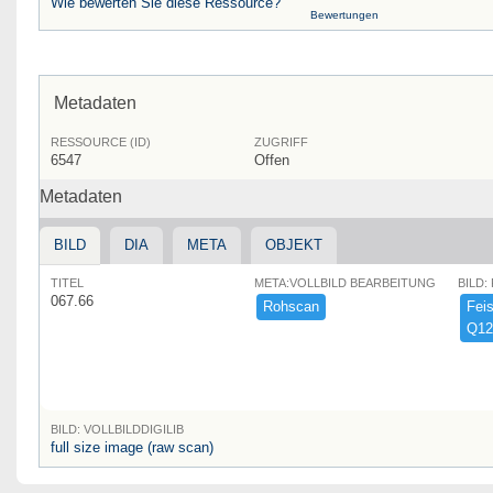
Wie bewerten Sie diese Ressource?
Bewertungen
Metadaten
RESSOURCE (ID)
ZUGRIFF
6547
Offen
Metadaten
BILD
DIA
META
OBJEKT
TITEL
META:VOLLBILD BEARBEITUNG
BILD:
067.66
Rohscan
Feist
Q12
BILD: VOLLBILDDIGILIB
full size image (raw scan)