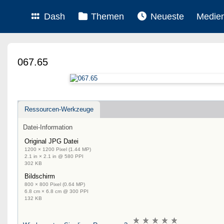
Dash
Themen
Neueste
Medie
067.65
Ressourcen-Werkzeuge
Datei-Information
Original JPG Datei
1200 × 1200 Pixel (1.44 MP)
2.1 in × 2.1 in @ 580 PPI
302 KB
Bildschirm
800 × 800 Pixel (0.64 MP)
6.8 cm × 6.8 cm @ 300 PPI
132 KB