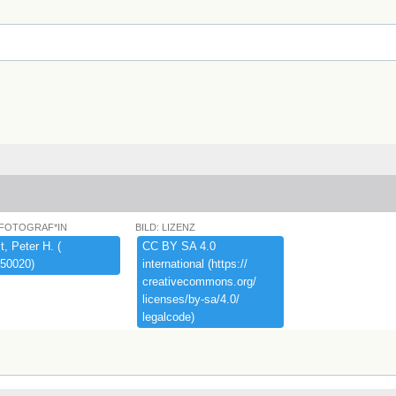
 FOTOGRAF*IN
BILD: LIZENZ
,​ ​Peter ​H.​ ​(​
CC ​BY ​SA ​4.​0 ​
50020)​
international ​(​https:​/​/​
creativecommons.​org/​
licenses/​by-​sa/​4.​0/​
legalcode)​