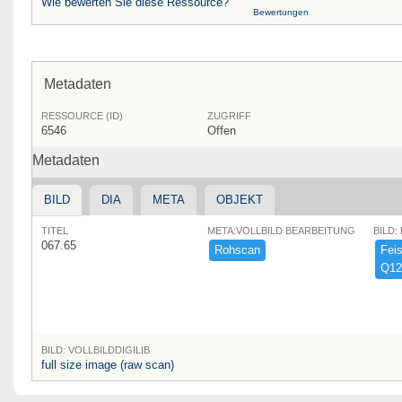
Wie bewerten Sie diese Ressource?
Bewertungen
Metadaten
RESSOURCE (ID)
ZUGRIFF
6546
Offen
Metadaten
BILD
DIA
META
OBJEKT
TITEL
META:VOLLBILD BEARBEITUNG
BILD:
067.65
Rohscan
Feist
Q12
BILD: VOLLBILDDIGILIB
full size image (raw scan)