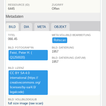
RESSOURCE (ID)
ZUGRIFF
6445
Offen
Metadaten
BILD
DIA
META
OBJEKT
TITEL
META:VOLLBILD BEARBEITUNG
066.45
Rohscan
BILD: FOTOGRAF*IN
BILD: DATIERUNG
1957
Feist,​ ​Peter ​H.​ ​(​
Q1250020)​
BILD: DATIERUNG (DATUM)
1957
BILD: LIZENZ
CC ​BY ​SA ​4.​0 ​
international ​(​https:​/​/​
creativecommons.​org/​
licenses/​by-​sa/​4.​0/​
legalcode)​
BILD: VOLLBILDDIGILIB
full size image (raw scan)