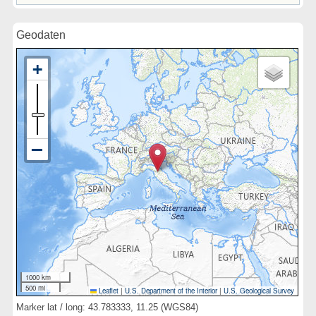
Geodaten
1000 km
500 mi
Leaflet
|
U.S. Department of the Interior
|
U.S. Geological Survey
Marker lat / long: 43.783333, 11.25 (WGS84)