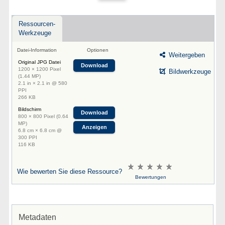
Ressourcen-
Werkzeuge
Datei-Information
Optionen
Weitergeben
Original JPG Datei
Download
1200 × 1200 Pixel
Bildwerkzeuge
(1.44 MP)
2.1 in × 2.1 in @ 580
PPI
266 KB
Bildschirm
Download
800 × 800 Pixel (0.64
MP)
Anzeigen
6.8 cm × 6.8 cm @
300 PPI
116 KB
Wie bewerten Sie diese Ressource?
Bewertungen
Metadaten