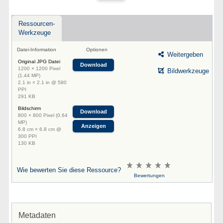
Ressourcen-
Werkzeuge
Datei-Information
Optionen
Weitergeben
Original JPG Datei
Download
1200 × 1200 Pixel
Bildwerkzeuge
(1.44 MP)
2.1 in × 2.1 in @ 580
PPI
291 KB
Bildschirm
Download
800 × 800 Pixel (0.64
MP)
Anzeigen
6.8 cm × 6.8 cm @
300 PPI
130 KB
Wie bewerten Sie diese Ressource?
Bewertungen
Metadaten