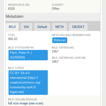
RESSOURCE (ID)
ZUGRIFF
6326
Offen
Metadaten
BILD
DIA
Default
META
OBJEKT
TITEL
META:VOLLBILD BEARBEITUNG
065.02
Rohscan
BILD: FOTOGRAF*IN
BILD: DATIERUNG
1957
Feist,​ ​Peter ​H.​ ​(​
Q1250020)​
BILD: DATIERUNG (DATUM)
1957
BILD: LIZENZ
CC ​BY ​SA ​4.​0 ​
international ​(​https:​/​/​
creativecommons.​org/​
licenses/​by-​sa/​4.​0/​
legalcode)​
BILD: VOLLBILDDIGILIB
full size image (raw scan)