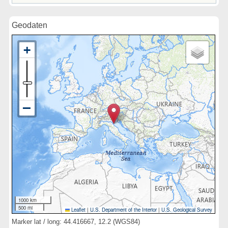
Geodaten
1000 km
500 mi
Leaflet
|
U.S. Department of the Interior
|
U.S. Geological Survey
Marker lat / long: 44.416667, 12.2 (WGS84)