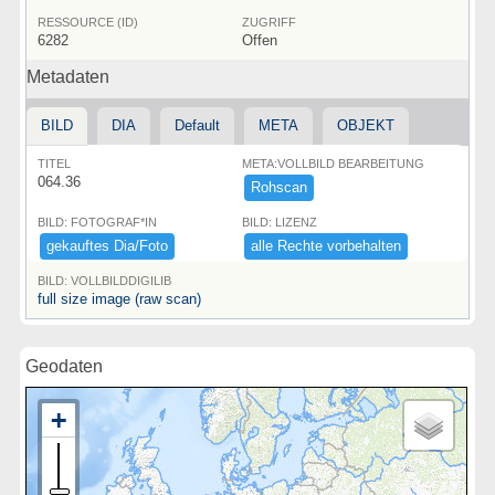
RESSOURCE (ID)
ZUGRIFF
6282
Offen
Metadaten
BILD
DIA
Default
META
OBJEKT
TITEL
META:VOLLBILD BEARBEITUNG
064.36
Rohscan
BILD: FOTOGRAF*IN
BILD: LIZENZ
gekauftes ​Dia/​Foto
alle ​Rechte ​vorbehalten
BILD: VOLLBILDDIGILIB
full size image (raw scan)
Geodaten