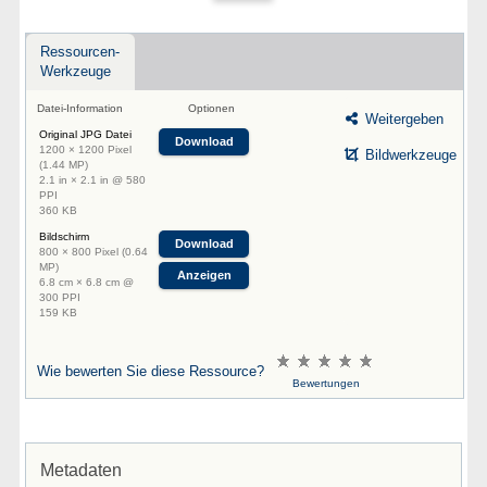
Ressourcen-
Werkzeuge
Datei-Information
Optionen
Weitergeben
Original JPG Datei
Download
1200 × 1200 Pixel
Bildwerkzeuge
(1.44 MP)
2.1 in × 2.1 in @ 580
PPI
360 KB
Bildschirm
Download
800 × 800 Pixel (0.64
MP)
Anzeigen
6.8 cm × 6.8 cm @
300 PPI
159 KB
Wie bewerten Sie diese Ressource?
Bewertungen
Metadaten