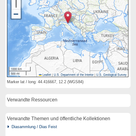
1000 km
500 mi
Leaflet
|
U.S. Department of the Interior
|
U.S. Geological Survey
Marker lat / long: 44.416667, 12.2 (WGS84)
Verwandte Ressourcen
Verwandte Themen und öffentliche Kollektionen
Diasammlung / Dias Feist