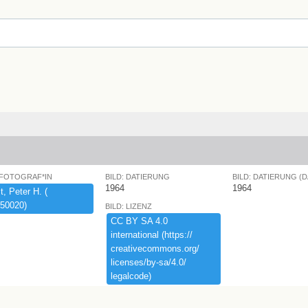
 FOTOGRAF*IN
BILD: DATIERUNG
BILD: DATIERUNG (
1964
1964
,​ ​Peter ​H.​ ​(​
50020)​
BILD: LIZENZ
CC ​BY ​SA ​4.​0 ​
international ​(​https:​/​/​
creativecommons.​org/​
licenses/​by-​sa/​4.​0/​
legalcode)​