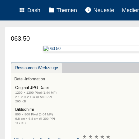
Dash
Themen
Neueste
Medie
063.50
Ressourcen-Werkzeuge
Datei-Information
Original JPG Datei
1200 × 1200 Pixel (1.44 MP)
2.1 in × 2.1 in @ 580 PPI
265 KB
Bildschirm
800 × 800 Pixel (0.64 MP)
6.8 cm × 6.8 cm @ 300 PPI
117 KB