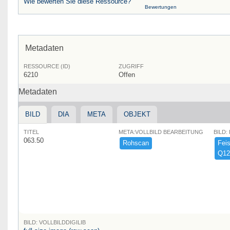
Wie bewerten Sie diese Ressource?
Bewertungen
Metadaten
RESSOURCE (ID)
ZUGRIFF
6210
Offen
Metadaten
BILD
DIA
META
OBJEKT
TITEL
META:VOLLBILD BEARBEITUNG
BILD:
063.50
Rohscan
Feist
Q12
BILD: VOLLBILDDIGILIB