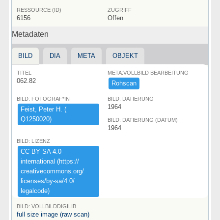
RESSOURCE (ID)
ZUGRIFF
6156
Offen
Metadaten
BILD
DIA
META
OBJEKT
TITEL
META:VOLLBILD BEARBEITUNG
062.82
Rohscan
BILD: FOTOGRAF*IN
BILD: DATIERUNG
1964
Feist,​ ​Peter ​H.​ ​(​
Q1250020)​
BILD: DATIERUNG (DATUM)
1964
BILD: LIZENZ
CC ​BY ​SA ​4.​0 ​
international ​(​https:​/​/​
creativecommons.​org/​
licenses/​by-​sa/​4.​0/​
legalcode)​
BILD: VOLLBILDDIGILIB
full size image (raw scan)