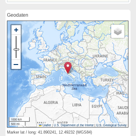
Geodaten
1000 km
500 mi
Leaflet
|
U.S. Department of the Interior
|
U.S. Geological Survey
Marker lat / long: 41.890241, 12.49232 (WGS84)