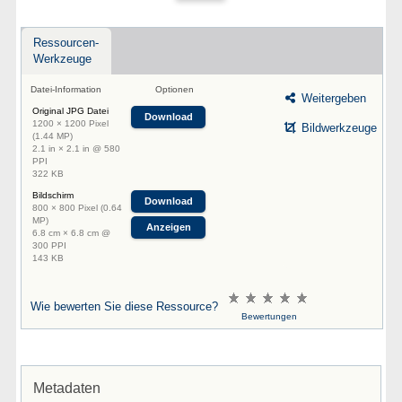
Ressourcen-
Werkzeuge
Datei-Information
Optionen
Weitergeben
Original JPG Datei
Download
1200 × 1200 Pixel
Bildwerkzeuge
(1.44 MP)
2.1 in × 2.1 in @ 580
PPI
322 KB
Bildschirm
Download
800 × 800 Pixel (0.64
MP)
Anzeigen
6.8 cm × 6.8 cm @
300 PPI
143 KB
Wie bewerten Sie diese Ressource?
Bewertungen
Metadaten