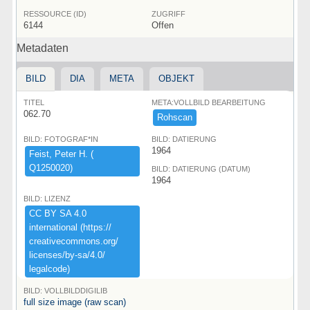
RESSOURCE (ID)
ZUGRIFF
6144
Offen
Metadaten
BILD
DIA
META
OBJEKT
TITEL
META:VOLLBILD BEARBEITUNG
062.70
Rohscan
BILD: FOTOGRAF*IN
BILD: DATIERUNG
1964
Feist,​ ​Peter ​H.​ ​(​
Q1250020)​
BILD: DATIERUNG (DATUM)
1964
BILD: LIZENZ
CC ​BY ​SA ​4.​0 ​
international ​(​https:​/​/​
creativecommons.​org/​
licenses/​by-​sa/​4.​0/​
legalcode)​
BILD: VOLLBILDDIGILIB
full size image (raw scan)