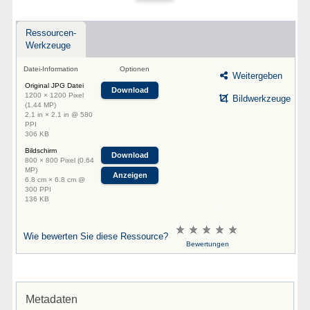
Ressourcen-
Werkzeuge
Datei-Information
Optionen
Weitergeben
Original JPG Datei
Download
1200 × 1200 Pixel
Bildwerkzeuge
(1.44 MP)
2.1 in × 2.1 in @ 580
PPI
306 KB
Bildschirm
Download
800 × 800 Pixel (0.64
MP)
Anzeigen
6.8 cm × 6.8 cm @
300 PPI
136 KB
Wie bewerten Sie diese Ressource?
Bewertungen
Metadaten