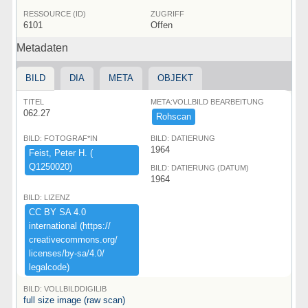
RESSOURCE (ID)
ZUGRIFF
6101
Offen
Metadaten
BILD
DIA
META
OBJEKT
TITEL
META:VOLLBILD BEARBEITUNG
062.27
Rohscan
BILD: FOTOGRAF*IN
BILD: DATIERUNG
1964
Feist,​ ​Peter ​H.​ ​(​
Q1250020)​
BILD: DATIERUNG (DATUM)
1964
BILD: LIZENZ
CC ​BY ​SA ​4.​0 ​
international ​(​https:​/​/​
creativecommons.​org/​
licenses/​by-​sa/​4.​0/​
legalcode)​
BILD: VOLLBILDDIGILIB
full size image (raw scan)