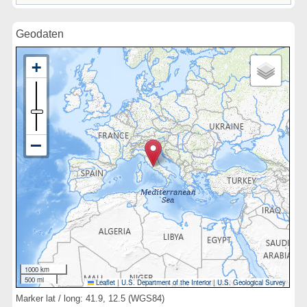
Geodaten
1000 km
500 mi
Leaflet
|
U.S. Department of the Interior
|
U.S. Geological Survey
Marker lat / long: 41.9, 12.5 (WGS84)