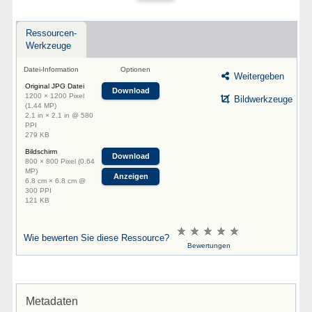
Ressourcen-
Werkzeuge
Datei-Information
Optionen
Weitergeben
Original JPG Datei
Download
1200 × 1200 Pixel
Bildwerkzeuge
(1.44 MP)
2.1 in × 2.1 in @ 580
PPI
279 KB
Bildschirm
Download
800 × 800 Pixel (0.64
MP)
Anzeigen
6.8 cm × 6.8 cm @
300 PPI
121 KB
Wie bewerten Sie diese Ressource?
Bewertungen
Metadaten