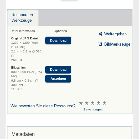
Ressourcen-
Werkzeuge
Datei-Information
Optionen
Weitergeben
Original JPG Datei
Download
1200 × 1200 Pixel
Bildwerkzeuge
(1.44 MP)
2.1 in × 2.1 in @ 580
PPI
264 KB
Bildschirm
Download
800 × 800 Pixel (0.64
MP)
Anzeigen
6.8 cm × 6.8 cm @
300 PPI
116 KB
Wie bewerten Sie diese Ressource?
Bewertungen
Metadaten