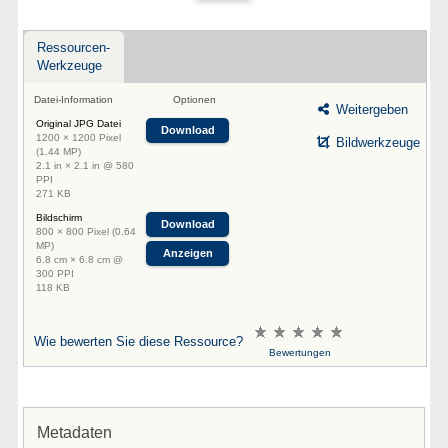
Ressourcen-
Werkzeuge
Datei-Information
Optionen
Weitergeben
Original JPG Datei
Download
1200 × 1200 Pixel
Bildwerkzeuge
(1.44 MP)
2.1 in × 2.1 in @ 580
PPI
271 KB
Bildschirm
Download
800 × 800 Pixel (0.64
MP)
Anzeigen
6.8 cm × 6.8 cm @
300 PPI
118 KB
Wie bewerten Sie diese Ressource?
Bewertungen
Metadaten