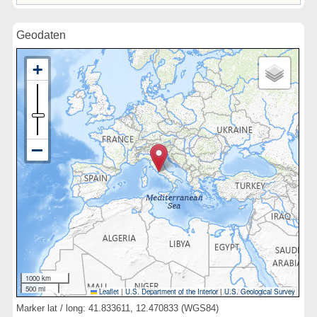
Geodaten
1000 km
500 mi
Leaflet
|
U.S. Department of the Interior
|
U.S. Geological Survey
Marker lat / long: 41.833611, 12.470833 (WGS84)