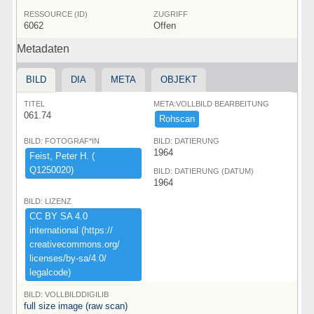
RESSOURCE (ID)
ZUGRIFF
6062
Offen
Metadaten
BILD
DIA
META
OBJEKT
TITEL
META:VOLLBILD BEARBEITUNG
061.74
Rohscan
BILD: FOTOGRAF*IN
BILD: DATIERUNG
1964
Feist,​ ​Peter ​H.​ ​(​
Q1250020)​
BILD: DATIERUNG (DATUM)
1964
BILD: LIZENZ
CC ​BY ​SA ​4.​0 ​
international ​(​https:​/​/​
creativecommons.​org/​
licenses/​by-​sa/​4.​0/​
legalcode)​
BILD: VOLLBILDDIGILIB
full size image (raw scan)