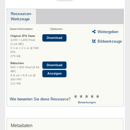
Ressourcen-
Werkzeuge
Datei-Information
Optionen
Weitergeben
Original JPG Datei
Download
1200 × 1200 Pixel
Bildwerkzeuge
(1.44 MP)
2.1 in × 2.1 in @ 580
PPI
275 KB
Bildschirm
Download
800 × 800 Pixel (0.64
MP)
Anzeigen
6.8 cm × 6.8 cm @
300 PPI
121 KB
Wie bewerten Sie diese Ressource?
Bewertungen
Metadaten