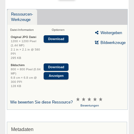
Ressourcen-
Werkzeuge
Datei-Information
Optionen
Weitergeben
Original JPG Datei
Download
1200 × 1200 Pixel
Bildwerkzeuge
(1.44 MP)
2.1 in × 2.1 in @ 580
PPI
295 KB
Bildschirm
Download
800 × 800 Pixel (0.64
MP)
Anzeigen
6.8 cm × 6.8 cm @
300 PPI
128 KB
Wie bewerten Sie diese Ressource?
Bewertungen
Metadaten