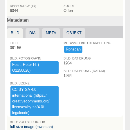
RESSOURCE (ID)
ZUGRIFF
6044
Offen
Metadaten
BILD
DIA
META
OBJEKT
TITEL
META:VOLLBILD BEARBEITUNG
061.56
Rohscan
BILD: FOTOGRAF*IN
BILD: DATIERUNG
1964
Feist,​ ​Peter ​H.​ ​(​
Q1250020)​
BILD: DATIERUNG (DATUM)
1964
BILD: LIZENZ
CC ​BY ​SA ​4.​0 ​
international ​(​https:​/​/​
creativecommons.​org/​
licenses/​by-​sa/​4.​0/​
legalcode)​
BILD: VOLLBILDDIGILIB
full size image (raw scan)