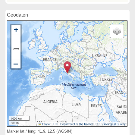
Geodaten
1000 km
500 mi
Leaflet
|
U.S. Department of the Interior
|
U.S. Geological Survey
Marker lat / long: 41.9, 12.5 (WGS84)