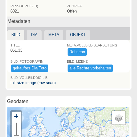
RESSOURCE (ID)
ZUGRIFF
6021
Offen
Metadaten
BILD
DIA
META
OBJEKT
TITEL
META:VOLLBILD BEARBEITUNG
061.33
Rohscan
BILD: FOTOGRAF*IN
BILD: LIZENZ
gekauftes ​Dia/​Foto
alle ​Rechte ​vorbehalten
BILD: VOLLBILDDIGILIB
full size image (raw scan)
Geodaten