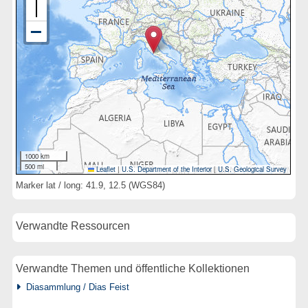
1000 km
500 mi
Leaflet
|
U.S. Department of the Interior
|
U.S. Geological Survey
Marker lat / long: 41.9, 12.5 (WGS84)
Verwandte Ressourcen
Verwandte Themen und öffentliche Kollektionen
Diasammlung / Dias Feist