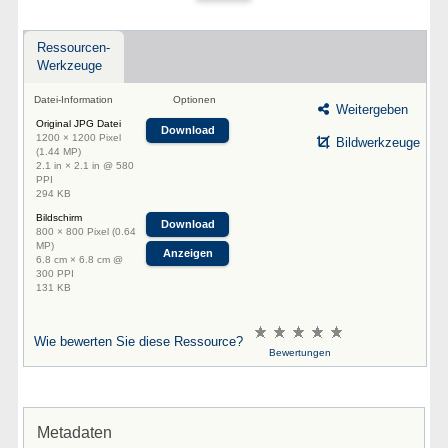
Ressourcen-
Werkzeuge
Datei-Information
Optionen
Weitergeben
Original JPG Datei
Download
1200 × 1200 Pixel
Bildwerkzeuge
(1.44 MP)
2.1 in × 2.1 in @ 580
PPI
294 KB
Bildschirm
Download
800 × 800 Pixel (0.64
MP)
Anzeigen
6.8 cm × 6.8 cm @
300 PPI
131 KB
Wie bewerten Sie diese Ressource?
Bewertungen
Metadaten