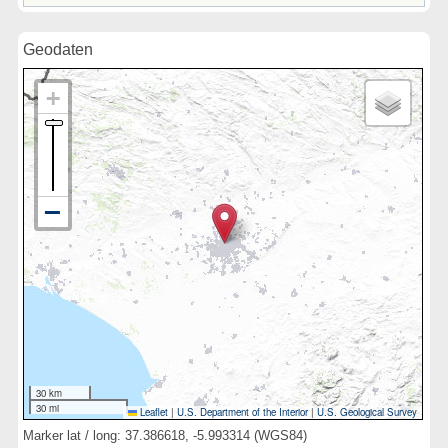
Geodaten
30 km
30 mi
Leaflet
|
U.S. Department of the Interior
|
U.S. Geological Survey
Marker lat / long: 37.386618, -5.993314 (WGS84)