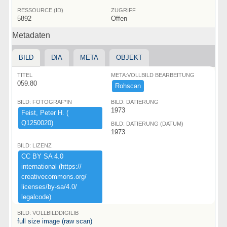
RESSOURCE (ID)
ZUGRIFF
5892
Offen
Metadaten
BILD
DIA
META
OBJEKT
TITEL
META:VOLLBILD BEARBEITUNG
059.80
Rohscan
BILD: FOTOGRAF*IN
BILD: DATIERUNG
1973
Feist,​ ​Peter ​H.​ ​(​
Q1250020)​
BILD: DATIERUNG (DATUM)
1973
BILD: LIZENZ
CC ​BY ​SA ​4.​0 ​
international ​(​https:​/​/​
creativecommons.​org/​
licenses/​by-​sa/​4.​0/​
legalcode)​
BILD: VOLLBILDDIGILIB
full size image (raw scan)