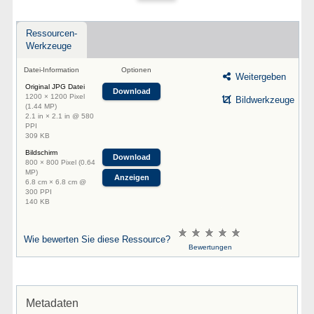
Ressourcen-
Werkzeuge
Datei-Information
Optionen
Weitergeben
Original JPG Datei
Download
1200 × 1200 Pixel
Bildwerkzeuge
(1.44 MP)
2.1 in × 2.1 in @ 580
PPI
309 KB
Bildschirm
Download
800 × 800 Pixel (0.64
MP)
Anzeigen
6.8 cm × 6.8 cm @
300 PPI
140 KB
Wie bewerten Sie diese Ressource?
Bewertungen
Metadaten