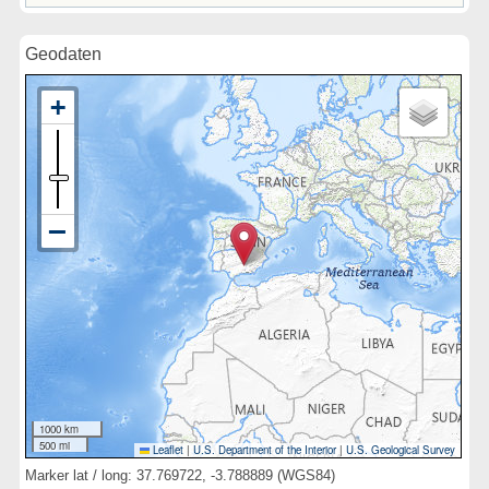
Geodaten
1000 km
500 mi
Leaflet
|
U.S. Department of the Interior
|
U.S. Geological Survey
Marker lat / long: 37.769722, -3.788889 (WGS84)