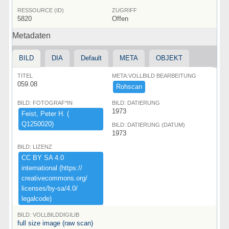
RESSOURCE (ID)
ZUGRIFF
5820
Offen
Metadaten
BILD
DIA
Default
META
OBJEKT
TITEL
META:VOLLBILD BEARBEITUNG
059.08
Rohscan
BILD: FOTOGRAF*IN
BILD: DATIERUNG
1973
Feist,​ ​Peter ​H.​ ​(​
Q1250020)​
BILD: DATIERUNG (DATUM)
1973
BILD: LIZENZ
CC ​BY ​SA ​4.​0 ​
international ​(​https:​/​/​
creativecommons.​org/​
licenses/​by-​sa/​4.​0/​
legalcode)​
BILD: VOLLBILDDIGILIB
full size image (raw scan)