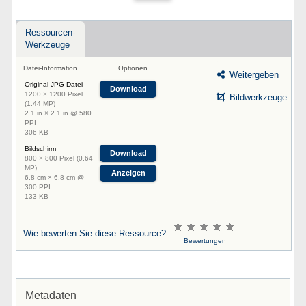
Ressourcen-
Werkzeuge
Datei-Information
Optionen
Weitergeben
Original JPG Datei
Download
1200 × 1200 Pixel
Bildwerkzeuge
(1.44 MP)
2.1 in × 2.1 in @ 580
PPI
306 KB
Bildschirm
Download
800 × 800 Pixel (0.64
MP)
Anzeigen
6.8 cm × 6.8 cm @
300 PPI
133 KB
Wie bewerten Sie diese Ressource?
Bewertungen
Metadaten