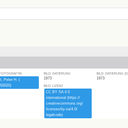
 FOTOGRAF*IN
BILD: DATIERUNG
BILD: DATIERUNG (
1973
1973
,​ ​Peter ​H.​ ​(​
50020)​
BILD: LIZENZ
CC ​BY ​SA ​4.​0 ​
international ​(​https:​/​/​
creativecommons.​org/​
licenses/​by-​sa/​4.​0/​
legalcode)​