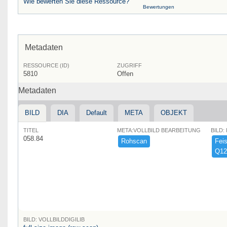
Wie bewerten Sie diese Ressource?
Bewertungen
Metadaten
RESSOURCE (ID)
ZUGRIFF
5810
Offen
Metadaten
BILD
DIA
Default
META
OBJEKT
TITEL
META:VOLLBILD BEARBEITUNG
BILD:
058.84
Rohscan
Feist
Q12
BILD: VOLLBILDDIGILIB