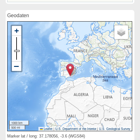
Geodaten
1000 km
500 mi
Leaflet
|
U.S. Department of the Interior
|
U.S. Geological Survey
Marker lat / long: 37.178056, -3.6 (WGS84)