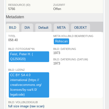
RESSOURCE (ID)
ZUGRIFF
5766
Offen
Metadaten
BILD
DIA
Default
META
OBJEKT
TITEL
META:VOLLBILD BEARBEITUNG
058.40
Rohscan
BILD: FOTOGRAF*IN
BILD: DATIERUNG
1973
Feist,​ ​Peter ​H.​ ​(​
Q1250020)​
BILD: DATIERUNG (DATUM)
1973
BILD: LIZENZ
CC ​BY ​SA ​4.​0 ​
international ​(​https:​/​/​
creativecommons.​org/​
licenses/​by-​sa/​4.​0/​
legalcode)​
BILD: VOLLBILDDIGILIB
full size image (raw scan)