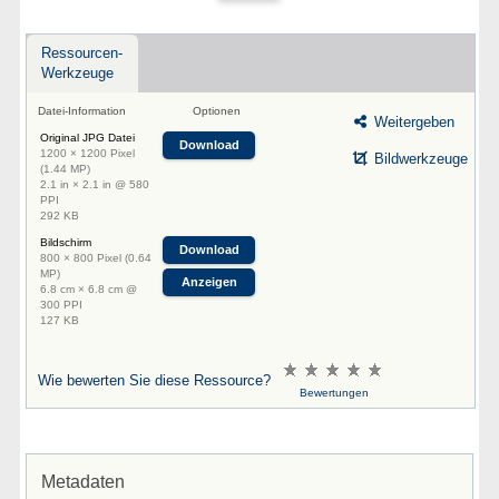
Ressourcen-
Werkzeuge
Datei-Information
Optionen
Weitergeben
Original JPG Datei
Download
1200 × 1200 Pixel
Bildwerkzeuge
(1.44 MP)
2.1 in × 2.1 in @ 580
PPI
292 KB
Bildschirm
Download
800 × 800 Pixel (0.64
MP)
Anzeigen
6.8 cm × 6.8 cm @
300 PPI
127 KB
Wie bewerten Sie diese Ressource?
Bewertungen
Metadaten