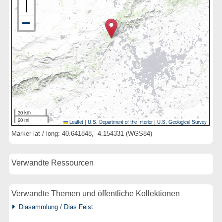
30 km
20 mi
Leaflet
|
U.S. Department of the Interior
|
U.S. Geological Survey
Marker lat / long: 40.641848, -4.154331 (WGS84)
Verwandte Ressourcen
Verwandte Themen und öffentliche Kollektionen
Diasammlung / Dias Feist