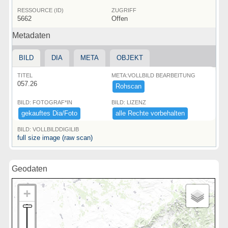
RESSOURCE (ID)
ZUGRIFF
5662
Offen
Metadaten
BILD
DIA
META
OBJEKT
TITEL
META:VOLLBILD BEARBEITUNG
057.26
Rohscan
BILD: FOTOGRAF*IN
BILD: LIZENZ
gekauftes ​Dia/​Foto
alle ​Rechte ​vorbehalten
BILD: VOLLBILDDIGILIB
full size image (raw scan)
Geodaten