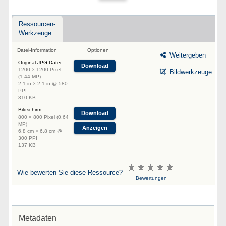
Ressourcen-
Werkzeuge
Datei-Information
Optionen
Weitergeben
Original JPG Datei
Download
1200 × 1200 Pixel
Bildwerkzeuge
(1.44 MP)
2.1 in × 2.1 in @ 580
PPI
310 KB
Bildschirm
Download
800 × 800 Pixel (0.64
MP)
Anzeigen
6.8 cm × 6.8 cm @
300 PPI
137 KB
Wie bewerten Sie diese Ressource?
Bewertungen
Metadaten