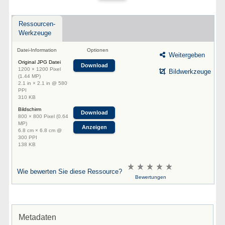
Ressourcen-
Werkzeuge
Datei-Information
Optionen
Weitergeben
Original JPG Datei
Download
1200 × 1200 Pixel
Bildwerkzeuge
(1.44 MP)
2.1 in × 2.1 in @ 580
PPI
310 KB
Bildschirm
Download
800 × 800 Pixel (0.64
MP)
Anzeigen
6.8 cm × 6.8 cm @
300 PPI
138 KB
Wie bewerten Sie diese Ressource?
Bewertungen
Metadaten