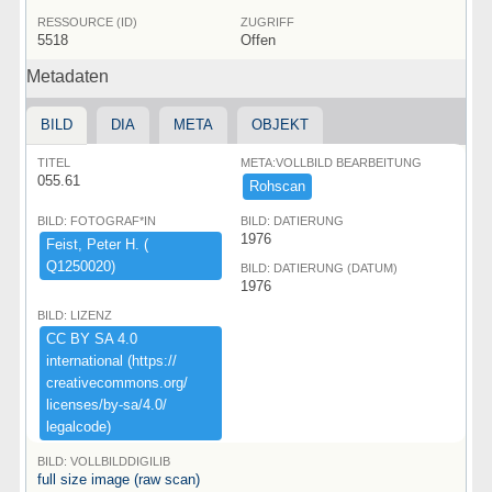
RESSOURCE (ID)
ZUGRIFF
5518
Offen
Metadaten
BILD
DIA
META
OBJEKT
TITEL
META:VOLLBILD BEARBEITUNG
055.61
Rohscan
BILD: FOTOGRAF*IN
BILD: DATIERUNG
1976
Feist,​ ​Peter ​H.​ ​(​
Q1250020)​
BILD: DATIERUNG (DATUM)
1976
BILD: LIZENZ
CC ​BY ​SA ​4.​0 ​
international ​(​https:​/​/​
creativecommons.​org/​
licenses/​by-​sa/​4.​0/​
legalcode)​
BILD: VOLLBILDDIGILIB
full size image (raw scan)