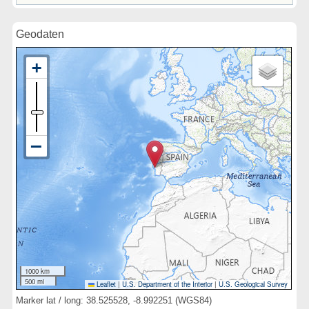
Geodaten
1000 km
500 mi
Leaflet
|
U.S. Department of the Interior
|
U.S. Geological Survey
Marker lat / long: 38.525528, -8.992251 (WGS84)