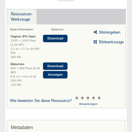
Ressourcen-
Werkzeuge
Datei-Information
Optionen
Weitergeben
Original JPG Datei
Download
1200 × 1200 Pixel
Bildwerkzeuge
(1.44 MP)
2.1 in × 2.1 in @ 580
PPI
284 KB
Bildschirm
Download
800 × 800 Pixel (0.64
MP)
Anzeigen
6.8 cm × 6.8 cm @
300 PPI
125 KB
Wie bewerten Sie diese Ressource?
Bewertungen
Metadaten